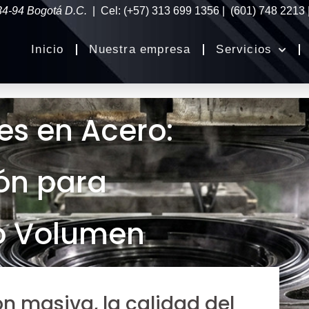
34-94 Bogotá D.C.
| Cel: (+57) 313 699 1356 | (601) 748 2213
Inicio
Nuestra empresa
Servicios
es en Acero:
ión para
to Volumen
ón masiva, la calidad del