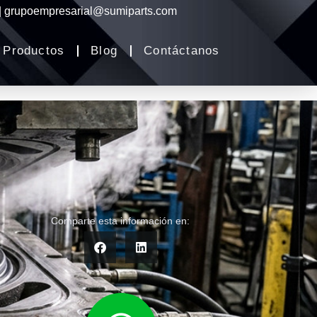
 | grupoempresarial@sumiparts.com
Productos
Blog
Contáctanos
Comparte esta información en: