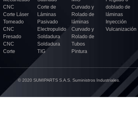
CNC
Corte de
Curvado y
doblado de
Corte Láser
Láminas
Rolado de
láminas
Torneado
Pasivado
láminas
Inyección
CNC
Electropulido
Curvado y
Vulcanización
Fresado
Soldadura
Rolado de
CNC
Soldadura
Tubos
Corte
TIG
Pintura
© 2020 SUMIPARTS S.A.S. Suministros Industriales.