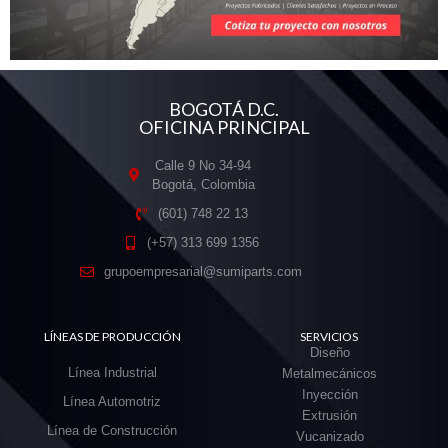
BOGOTÁ D.C.
OFICINA PRINCIPAL
Calle 9 No 34-94
Bogotá, Colombia
(601) 748 22 13
(+57) 313 699 1356
grupoempresarial@sumiparts.com
LÍNEAS DE PRODUCCIÓN
SERVICIOS
Diseño
Línea Industrial
Metalmecánicos
Inyección
Línea Automotriz
Extrusión
Línea de Construcción
Vucanizado