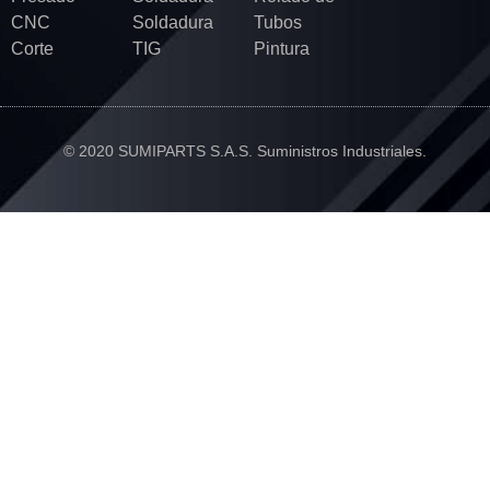
CNC
Soldadura
Tubos
Corte
TIG
Pintura
© 2020 SUMIPARTS S.A.S. Suministros Industriales.