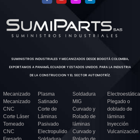
SUMINISTROS INDUSTRIALES Y MECANIZADOS DESDE BOGOTÁ COLOMBIA,
EXPORTAMOS A PANAMÁ, ECUADOR Y ESTADOS UNIDOS. PARA LA INDUSTRIA
DE LA CONSTRUCCION Y EL SECTOR AUTOMOTRÍZ.
Mecanizado
Plasma
Soldadura
Electroestática
Mecanizado
Satinado
MIG
Plegado o
CNC
Corte de
Curvado y
doblado de
Corte Láser
Láminas
Rolado de
láminas
Torneado
Pasivado
láminas
Inyección
CNC
Electropulido
Curvado y
Vulcanización
Fresado
Soldadura
Rolado de