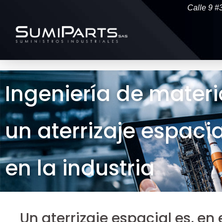
Calle 9 #
Ingeniería de materi
un aterrizaje espaci
en la industria
Un aterrizaje espacial es, en 