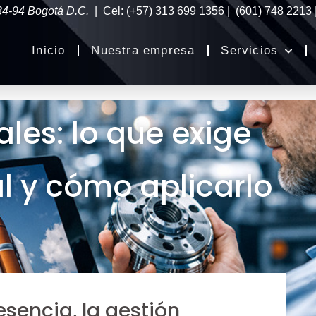
34-94 Bogotá D.C.
| Cel: (+57) 313 699 1356 | (601) 748 2213
Inicio
Nuestra empresa
Servicios
ales: lo que exige
al y cómo aplicarlo
esencia, la gestión