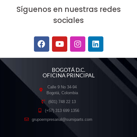
Síguenos en nuestras redes
sociales
BOGOTÁ D.C.
OFICINA PRINCIPAL
Calle 9 No 34-94
Bogotá, Colombia
(601) 748 22 13
(+57) 313 699 1356
grupoempresarial@sumiparts.com