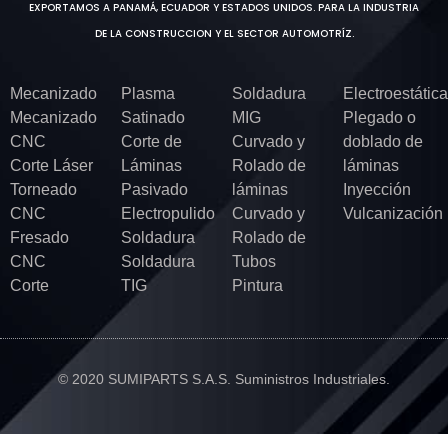
EXPORTAMOS A PANAMÁ, ECUADOR Y ESTADOS UNIDOS. PARA LA INDUSTRIA
DE LA CONSTRUCCION Y EL SECTOR AUTOMOTRÍZ.
Mecanizado
Plasma
Soldadura
Electroestática
Mecanizado
Satinado
MIG
Plegado o
CNC
Corte de
Curvado y
doblado de
Corte Láser
Láminas
Rolado de
láminas
Torneado
Pasivado
láminas
Inyección
CNC
Electropulido
Curvado y
Vulcanización
Fresado
Soldadura
Rolado de
CNC
Soldadura
Tubos
Corte
TIG
Pintura
© 2020 SUMIPARTS S.A.S. Suministros Industriales.