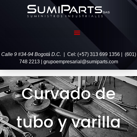
Calle 9 #34-94 Bogotá D.C.
| Cel: (+57) 313 699 1356 | (601)
748 2213 | grupoempresarial@sumiparts.com
Curvado de
tubo y varilla