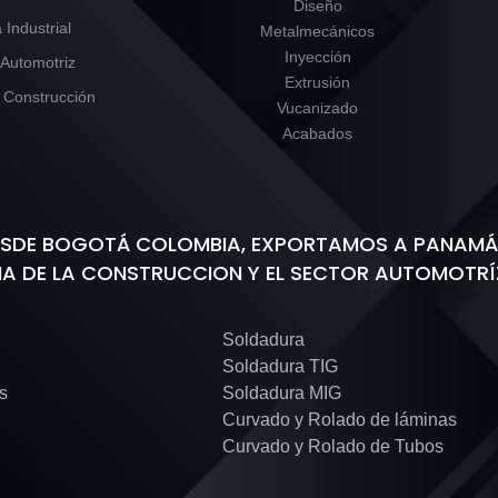
Diseño
 Industrial
Metalmecánicos
Inyección
 Automotriz
Extrusión
 Construcción
Vucanizado
Acabados
DESDE BOGOTÁ COLOMBIA, EXPORTAMOS A PANAMÁ,
IA DE LA CONSTRUCCION Y EL SECTOR AUTOMOTRÍ
Soldadura
Soldadura TIG
as
Soldadura MIG
Curvado y Rolado de láminas
Curvado y Rolado de Tubos