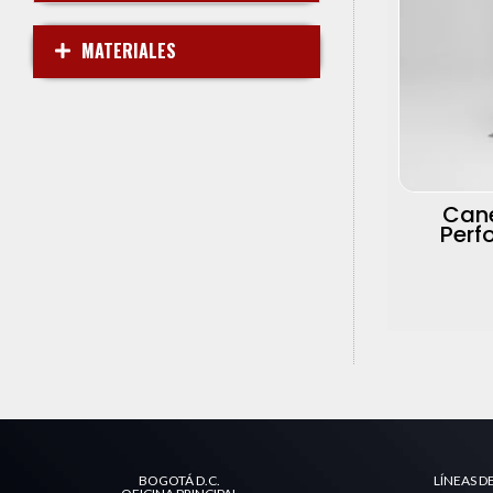
MATERIALES
Can
Perf
BOGOTÁ D.C.
LÍNEAS 