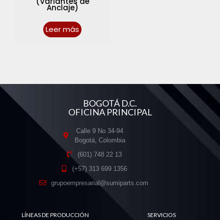
(Variantes de
Anclaje)
Leer más
BOGOTÁ D.C.
OFICINA PRINCIPAL
Calle 9 No 34-94
Bogotá, Colombia
(601) 748 22 13
(+57) 313 699 1356
grupoempresarial@sumiparts.com
LÍNEAS DE PRODUCCIÓN
SERVICIOS