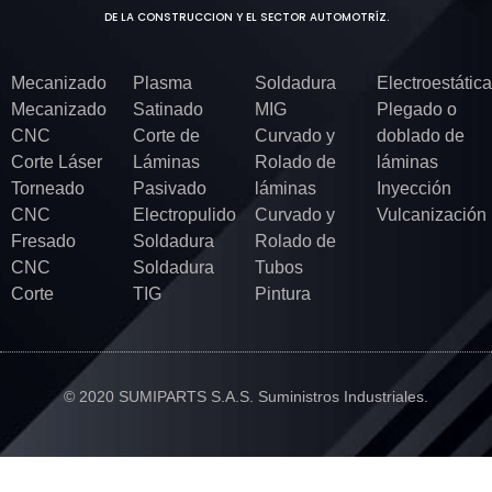
DE LA CONSTRUCCION Y EL SECTOR AUTOMOTRÍZ.
Mecanizado
Plasma
Soldadura
Electroestática
Mecanizado
Satinado
MIG
Plegado o
CNC
Corte de
Curvado y
doblado de
Corte Láser
Láminas
Rolado de
láminas
Torneado
Pasivado
láminas
Inyección
CNC
Electropulido
Curvado y
Vulcanización
Fresado
Soldadura
Rolado de
CNC
Soldadura
Tubos
Corte
TIG
Pintura
© 2020 SUMIPARTS S.A.S. Suministros Industriales.