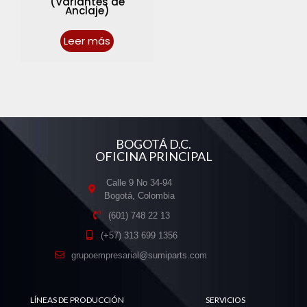
(Variantes de
Anclaje)
Leer más
BOGOTÁ D.C.
OFICINA PRINCIPAL
Calle 9 No 34-94
Bogotá, Colombia
(601) 748 22 13
(+57) 313 699 1356
grupoempresarial@sumiparts.com
LÍNEAS DE PRODUCCIÓN
SERVICIOS