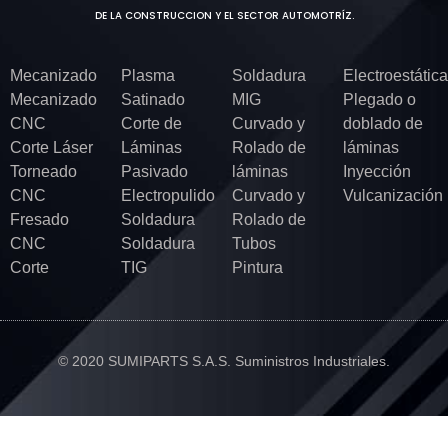
DE LA CONSTRUCCION Y EL SECTOR AUTOMOTRÍZ.
Mecanizado
Plasma
Soldadura
Electroestática
Mecanizado
Satinado
MIG
Plegado o
CNC
Corte de
Curvado y
doblado de
Corte Láser
Láminas
Rolado de
láminas
Torneado
Pasivado
láminas
Inyección
CNC
Electropulido
Curvado y
Vulcanización
Fresado
Soldadura
Rolado de
CNC
Soldadura
Tubos
Corte
TIG
Pintura
© 2020 SUMIPARTS S.A.S. Suministros Industriales.