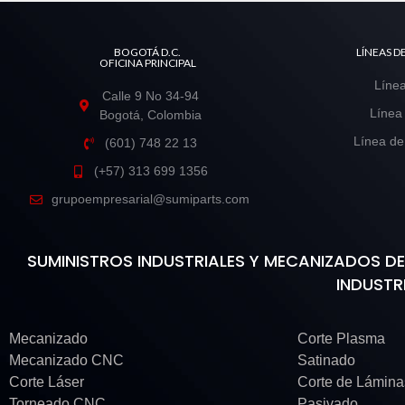
BOGOTÁ D.C.
LÍNEAS 
OFICINA PRINCIPAL
Línea
Calle 9 No 34-94
Línea
Bogotá, Colombia
Línea de
(601) 748 22 13
(+57) 313 699 1356
grupoempresarial@sumiparts.com
SUMINISTROS INDUSTRIALES Y MECANIZADOS 
INDUSTR
Mecanizado
Corte Plasma
Mecanizado CNC
Satinado
Corte Láser
Corte de Lámin
Torneado CNC
Pasivado