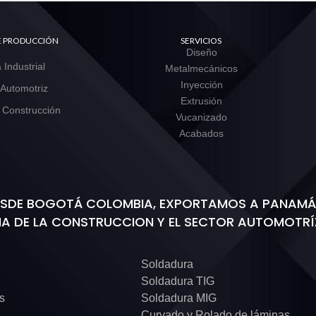
DE PRODUCCIÓN
SERVICIOS
Diseño
 Industrial
Metalmecánicos
Inyección
 Automotriz
Extrusión
 Construcción
Vucanizado
Acabados
DESDE BOGOTÁ COLOMBIA, EXPORTAMOS A PANAMÁ,
IA DE LA CONSTRUCCION Y EL SECTOR AUTOMOTRÍ
Soldadura
Soldadura TIG
as
Soldadura MIG
Curvado y Rolado de láminas