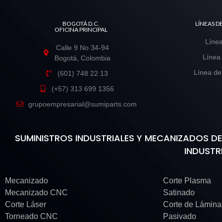
BOGOTÁ D.C.
LÍNEAS 
OFICINA PRINCIPAL
Línea
Calle 9 No 34-94
Línea
Bogotá, Colombia
Línea de
(601) 748 22 13
(+57) 313 699 1356
grupoempresarial@sumiparts.com
SUMINISTROS INDUSTRIALES Y MECANIZADOS 
INDUSTR
Mecanizado
Corte Plasma
Mecanizado CNC
Satinado
Corte Láser
Corte de Lámin
Torneado CNC
Pasivado