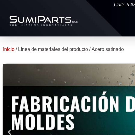
Calle 9 #
Inicio
/ Línea de materiales del producto / Acero satinado