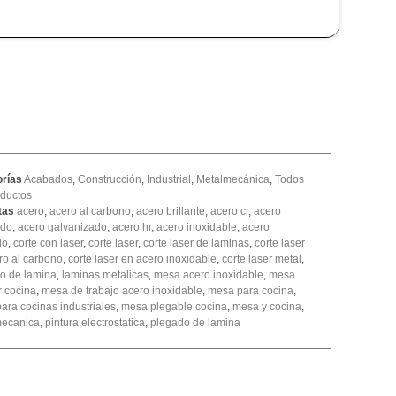
rías
Acabados
,
Construcción
,
Industrial
,
Metalmecánica
,
Todos
oductos
tas
acero
,
acero al carbono
,
acero brillante
,
acero cr
,
acero
ado
,
acero galvanizado
,
acero hr
,
acero inoxidable
,
acero
do
,
corte con laser
,
corte laser
,
corte laser de laminas
,
corte laser
ro al carbono
,
corte laser en acero inoxidable
,
corte laser metal
,
o de lamina
,
laminas metalicas
,
mesa acero inoxidable
,
mesa
r cocina
,
mesa de trabajo acero inoxidable
,
mesa para cocina
,
ara cocinas industriales
,
mesa plegable cocina
,
mesa y cocina
,
mecanica
,
pintura electrostatica
,
plegado de lamina