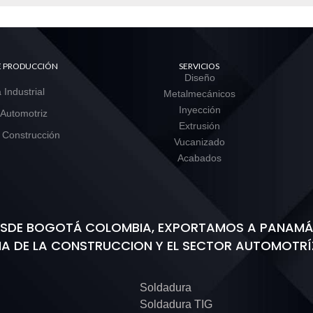
DE PRODUCCIÓN
SERVICIOS
Diseño
 Industrial
Metalmecánicos
Inyección
 Automotriz
Extrusión
 Construcción
Vucanizado
Acabados
DESDE BOGOTÁ COLOMBIA, EXPORTAMOS A PANAMÁ,
IA DE LA CONSTRUCCION Y EL SECTOR AUTOMOTRÍ
Soldadura
Soldadura TIG