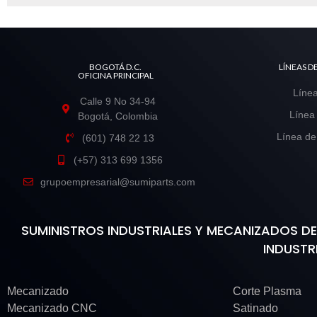
BOGOTÁ D.C.
LÍNEAS 
OFICINA PRINCIPAL
Línea
Calle 9 No 34-94
Línea
Bogotá, Colombia
Línea de
(601) 748 22 13
(+57) 313 699 1356
grupoempresarial@sumiparts.com
SUMINISTROS INDUSTRIALES Y MECANIZADOS 
INDUSTR
Mecanizado
Corte Plasma
Mecanizado CNC
Satinado