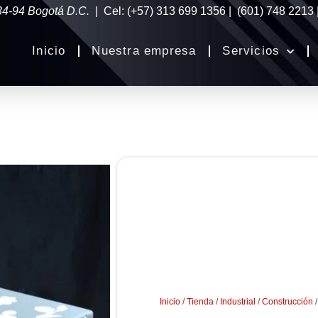
34-94 Bogotá D.C.
| Cel: (+57) 313 699 1356 | (601) 748 2213
Inicio
Nuestra empresa
Servicios
Inicio
/
Tienda
/
Industrial
/
Construcción
/