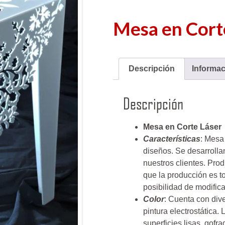
Mesa en Cort
Descripción
Informac
Descripción
Mesa en Corte Láser
Características
: Mesa
diseños. Se desarrolla
nuestros clientes. Pro
que la producción es t
posibilidad de modific
Color
: Cuenta con dive
pintura electrostática
superficies lisas, gofr