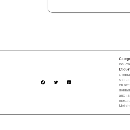
Catego
los Pr
Etique
crrom
satina
en ace
doblad
auxilia
mesa p
Metal