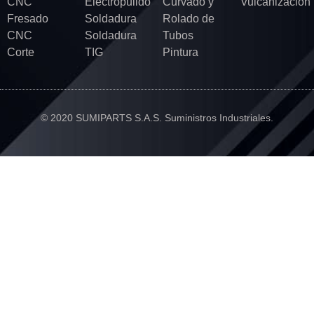
CNC
Electropulido
Curvado y
Vulcanización
Fresado
Soldadura
Rolado de
CNC
Soldadura
Tubos
Corte
TIG
Pintura
© 2020 SUMIPARTS S.A.S. Suministros Industriales.