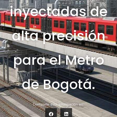
inyectadas de
alta precisión
para el Metro
de Bogotá.
Comparte esta información en: