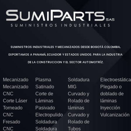
SUMINISTROS INDUSTRIALES Y MECANIZADOS DESDE BOGOTÁ COLOMBIA,
EXPORTAMOS A PANAMÁ, ECUADOR Y ESTADOS UNIDOS. PARA LA INDUSTRIA
DE LA CONSTRUCCION Y EL SECTOR AUTOMOTRÍZ.
Mecanizado
Plasma
Soldadura
Electroestática
Mecanizado
Satinado
MIG
Plegado o
CNC
Corte de
Curvado y
doblado de
Corte Láser
Láminas
Rolado de
láminas
Torneado
Pasivado
láminas
Inyección
CNC
Electropulido
Curvado y
Vulcanización
Fresado
Soldadura
Rolado de
CNC
Soldadura
Tubos