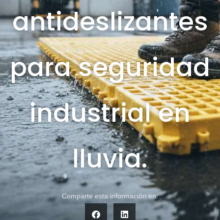
antideslizantes
para seguridad
industrial en
lluvia.
Comparte esta información en: