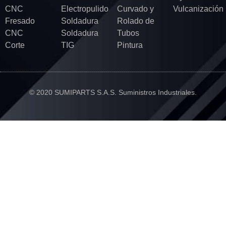
CNC
Electropulido
Curvado y
Vulcanización
Fresado
Soldadura
Rolado de
CNC
Soldadura
Tubos
Corte
TIG
Pintura
© 2020 SUMIPARTS S.A.S. Suministros Industriales.