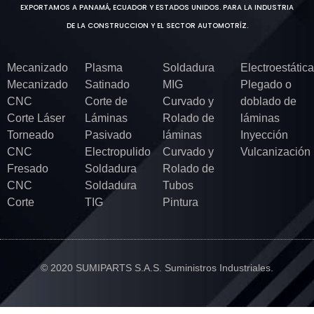
EXPORTAMOS A PANAMÁ, ECUADOR Y ESTADOS UNIDOS. PARA LA INDUSTRIA
DE LA CONSTRUCCION Y EL SECTOR AUTOMOTRÍZ.
Mecanizado
Plasma
Soldadura
Electroestática
Mecanizado
Satinado
MIG
Plegado o
CNC
Corte de
Curvado y
doblado de
Corte Láser
Láminas
Rolado de
láminas
Torneado
Pasivado
láminas
Inyección
CNC
Electropulido
Curvado y
Vulcanización
Fresado
Soldadura
Rolado de
CNC
Soldadura
Tubos
Corte
TIG
Pintura
© 2020 SUMIPARTS S.A.S. Suministros Industriales.