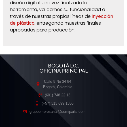
diseño digital. Una vez finalizada la
herramienta, validamos su funcionalidad a
través de nuestras propias líneas de
inyección
de plástico
, entregando muestras finales
aprobadas para producción.
BOGOTÁ D.C.
OFICINA PRINCIPAL
Calle 9 No 34-94
Bogotá, Colombia
(601) 748 22 13
(+57) 313 699 1356
grupoempresarial@sumiparts.com