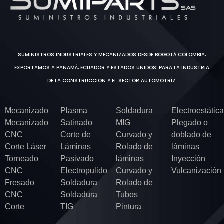
SUMINISTROS INDUSTRIALES Y MECANIZADOS DESDE BOGOTÁ COLOMBIA,
EXPORTAMOS A PANAMÁ, ECUADOR Y ESTADOS UNIDOS. PARA LA INDUSTRIA
DE LA CONSTRUCCION Y EL SECTOR AUTOMOTRÍZ.
Mecanizado
Plasma
Soldadura
Electroestática
Mecanizado
Satinado
MIG
Plegado o
CNC
Corte de
Curvado y
doblado de
Corte Láser
Láminas
Rolado de
láminas
Torneado
Pasivado
láminas
Inyección
CNC
Electropulido
Curvado y
Vulcanización
Fresado
Soldadura
Rolado de
CNC
Soldadura
Tubos
Corte
TIG
Pintura