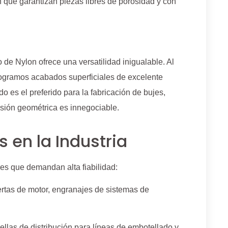
 que garantizan piezas libres de porosidad y con
 de Nylon ofrece una versatilidad inigualable. Al
logramos acabados superficiales de excelente
o es el preferido para la fabricación de bujes,
isión geométrica es innegociable.
 en la Industria
es que demandan alta fiabilidad:
rtas de motor, engranajes de sistemas de
rellas de distribución para líneas de embotellado y