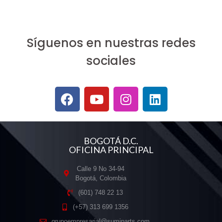
Síguenos en nuestras redes
sociales
BOGOTÁ D.C.
OFICINA PRINCIPAL
Calle 9 No 34-94
Bogotá, Colombia
(601) 748 22 13
(+57) 313 699 1356
grupoempresarial@sumiparts.com