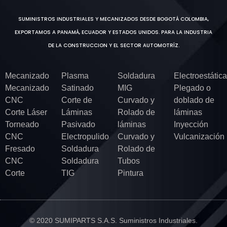
SUMINISTROS INDUSTRIALES Y MECANIZADOS DESDE BOGOTÁ COLOMBIA,
EXPORTAMOS A PANAMÁ, ECUADOR Y ESTADOS UNIDOS. PARA LA INDUSTRIA
DE LA CONSTRUCCION Y EL SECTOR AUTOMOTRÍZ.
Mecanizado
Plasma
Soldadura
Electroestática
Mecanizado
Satinado
MIG
Plegado o
CNC
Corte de
Curvado y
doblado de
Corte Láser
Láminas
Rolado de
láminas
Torneado
Pasivado
láminas
Inyección
CNC
Electropulido
Curvado y
Vulcanización
Fresado
Soldadura
Rolado de
CNC
Soldadura
Tubos
Corte
TIG
Pintura
© 2020 SUMIPARTS S.A.S. Suministros Industriales.