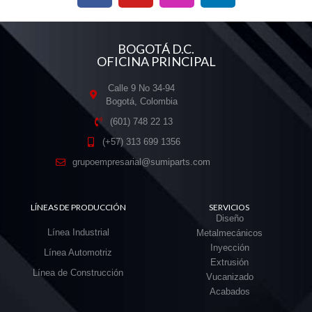
BOGOTÁ D.C.
OFICINA PRINCIPAL
Calle 9 No 34-94
Bogotá, Colombia
(601) 748 22 13
(+57) 313 699 1356
grupoempresarial@sumiparts.com
LÍNEAS DE PRODUCCIÓN
SERVICIOS
Diseño
Línea Industrial
Metalmecánicos
Inyección
Línea Automotriz
Extrusión
Línea de Construcción
Vucanizado
Acabados