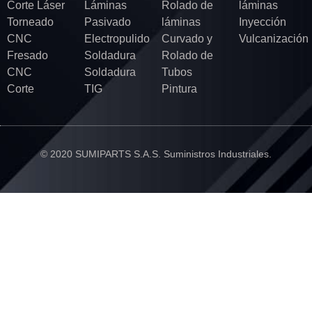
Corte Láser
Láminas
Rolado de
láminas
Torneado
Pasivado
láminas
Inyección
CNC
Electropulido
Curvado y
Vulcanización
Fresado
Soldadura
Rolado de
CNC
Soldadura
Tubos
Corte
TIG
Pintura
© 2020 SUMIPARTS S.A.S. Suministros Industriales.